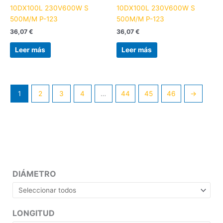
10DX100L 230V600W S
10DX100L 230V600W S
500M/M P-123
500M/M P-123
36,07
€
36,07
€
Leer más
Leer más
1
2
3
4
…
44
45
46
→
DIÁMETRO
LONGITUD