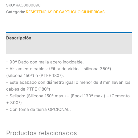
SKU:
RAC0000098
Categoría:
RESISTENCIAS DE CARTUCHO CILINDRICAS
Descripción
Información adicional
– 90º Dado con malla acero inoxidable.
– Aislamiento cables: (Fibra de vidrio + silicona 350º) –
(silicona 150º) o (PTFE 180º).
– Este acabado con diámetro igual o menor de 8 mm llevan los
cables de PTFE (180º)
– Sellado: (Silicona 150º max.) – (Epoxi 130º max.) – (Cemento
+ 300º)
– Con toma de tierra OPCIONAL.
Productos relacionados