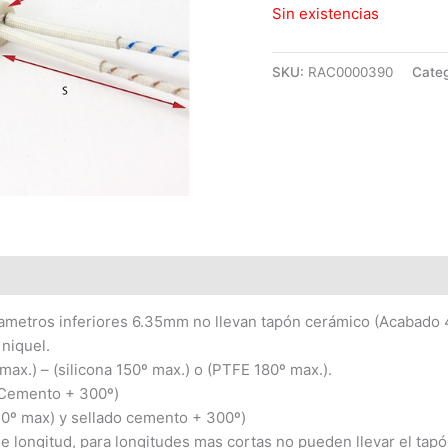
Sin existencias
SKU:
RAC0000390
Categ
ametros inferiores 6.35mm no llevan tapón cerámico (Acabado 
 niquel.
 max.) – (silicona 150º max.) o (PTFE 180º max.).
 (Cemento + 300º)
0º max) y sellado cemento + 300º)
e longitud, para longitudes mas cortas no pueden llevar el tap