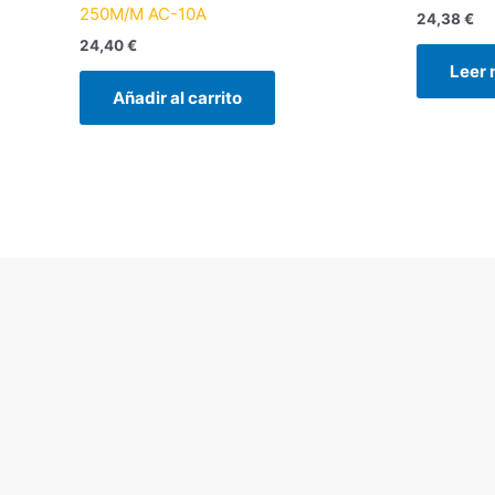
250M/M AC-10A
24,38
€
24,40
€
Leer
Añadir al carrito