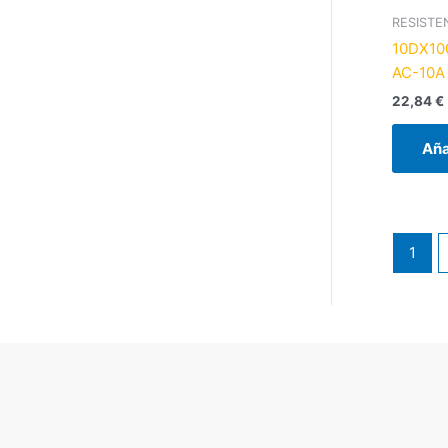
RESISTE
10DX10
AC-10A
22,84
€
Aña
1