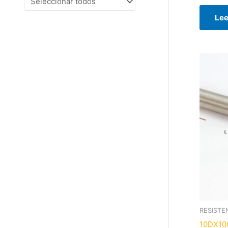
Lee
RESISTE
10DX10