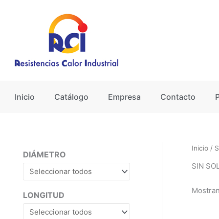
Ir
al
contenido
Inicio
Catálogo
Empresa
Contacto
Inicio
/ 
DIÁMETRO
SIN SO
Mostran
LONGITUD