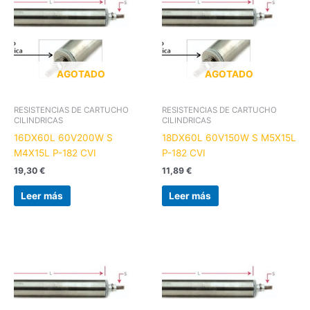
AGOTADO
AGOTADO
RESISTENCIAS DE CARTUCHO
RESISTENCIAS DE CARTUCHO
CILINDRICAS
CILINDRICAS
16DX60L 60V200W S
18DX60L 60V150W S M5X15L
M4X15L P-182 CVI
P-182 CVI
19,30
€
11,89
€
Leer más
Leer más