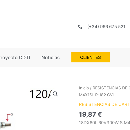
(+34) 966 675 521
Proyecto CDTI
Noticias
CLIENTES
18DX60L
Inicio
/
RESISTENCIAS DE
60V300W
M4X15L P-182 CVI
S
RESISTENCIAS DE CAR
M4X15L
19,87
€
P-
182
18DX60L 60V300W S M4
CVI