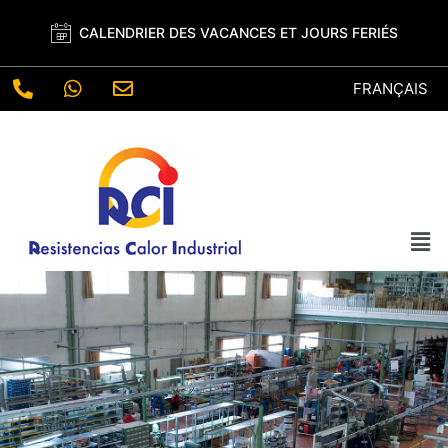
Aller
au
CALENDRIER DES VACANCES ET JOURS FERIÉS
contenu
Choisir
une
langue
Men