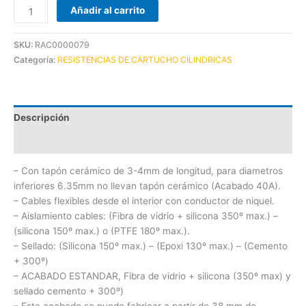
Añadir al carrito
SKU:
RAC0000079
Categoría:
RESISTENCIAS DE CARTUCHO CILINDRICAS
Descripción
Información adicional
– Con tapón cerámico de 3-4mm de longitud, para diametros
inferiores 6.35mm no llevan tapón cerámico (Acabado 40A).
– Cables flexibles desde el interior con conductor de niquel.
– Aislamiento cables: (Fibra de vidrio + silicona 350º max.) –
(silicona 150º max.) o (PTFE 180º max.).
– Sellado: (Silicona 150º max.) – (Epoxi 130º max.) – (Cemento
+ 300º)
– ACABADO ESTANDAR, Fibra de vidrio + silicona (350º max) y
sellado cemento + 300º)
– Este acabado se puede fabricar a partir de 38 mm de