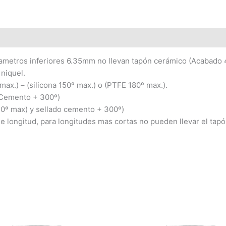
ametros inferiores 6.35mm no llevan tapón cerámico (Acabado 
 niquel.
 max.) – (silicona 150º max.) o (PTFE 180º max.).
 (Cemento + 300º)
0º max) y sellado cemento + 300º)
e longitud, para longitudes mas cortas no pueden llevar el tap