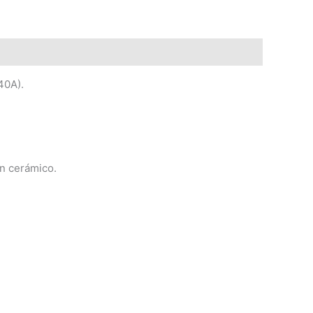
40A).
ón cerámico.