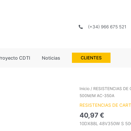
(+34) 966 675 521
Proyecto CDTI
Noticias
CLIENTES
10DX88L
Inicio
/
RESISTENCIAS DE
48V350W
500M/M AC-350A
S
RESISTENCIAS DE CAR
500M/M
40,97
€
AC-
350A
10DX88L 48V350W S 5
cantidad