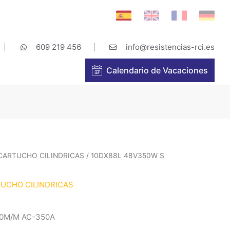
609 219 456
info@resistencias-rci.es
Calendario de Vacaciones
 CARTUCHO CILINDRICAS
/ 10DX88L 48V350W S
TUCHO CILINDRICAS
00M/M AC-350A