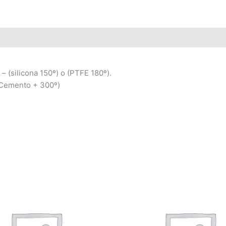
 – (silicona 150º) o (PTFE 180º).
 (Cemento + 300º)