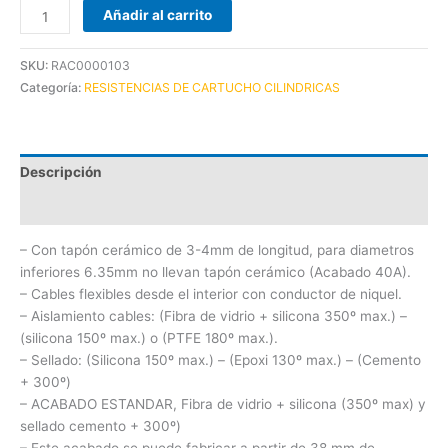
Añadir al carrito
SKU:
RAC0000103
Categoría:
RESISTENCIAS DE CARTUCHO CILINDRICAS
Descripción
Información adicional
– Con tapón cerámico de 3-4mm de longitud, para diametros
inferiores 6.35mm no llevan tapón cerámico (Acabado 40A).
– Cables flexibles desde el interior con conductor de niquel.
– Aislamiento cables: (Fibra de vidrio + silicona 350º max.) –
(silicona 150º max.) o (PTFE 180º max.).
– Sellado: (Silicona 150º max.) – (Epoxi 130º max.) – (Cemento
+ 300º)
– ACABADO ESTANDAR, Fibra de vidrio + silicona (350º max) y
sellado cemento + 300º)
– Este acabado se puede fabricar a partir de 38 mm de