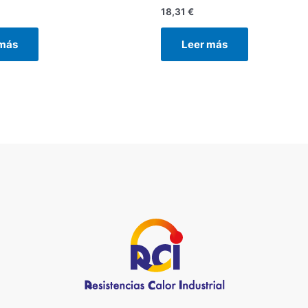
18,31
€
 más
Leer más