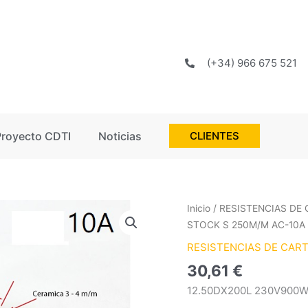
(+34) 966 675 521
Proyecto CDTI
Noticias
CLIENTES
12.50DX200L
Inicio
/
RESISTENCIAS DE
230V900W
STOCK S 250M/M AC-10A
STOCK
RESISTENCIAS DE CAR
S
30,61
€
250M/M
AC-
12.50DX200L 230V900W
10A