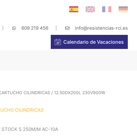
609 219 456
info@resistencias-rci.es
Calendario de Vacaciones
 CARTUCHO CILINDRICAS
/ 12.50DX200L 230V900W
TUCHO CILINDRICAS
 STOCK S 250M/M AC-10A