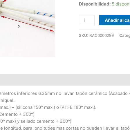
Disponibilidad:
5 dispon
cantidad
Añadir al ca
SKU:
RAC0000299
Categ
ametros inferiores 6.35mm no llevan tapón cerámico (Acabado 
 niquel.
 max.) – (silicona 150º max.) o (PTFE 180º max.).
 (Cemento + 300º)
0º max) y sellado cemento + 300º)
e longitud, para longitudes mas cortas no pueden llevar el tap