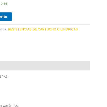
ibles
rrito
oría:
RESISTENCIAS DE CARTUCHO CILINDRICAS
40A).
ón cerámico.