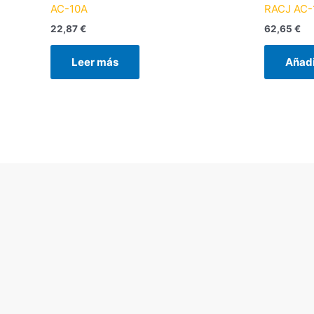
AC-10A
RACJ AC-
22,87
€
62,65
€
Leer más
Añadi