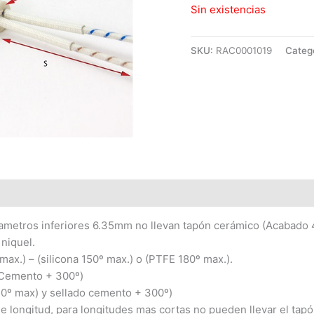
Sin existencias
SKU:
RAC0001019
Categ
ametros inferiores 6.35mm no llevan tapón cerámico (Acabado 
 niquel.
 max.) – (silicona 150º max.) o (PTFE 180º max.).
 (Cemento + 300º)
0º max) y sellado cemento + 300º)
e longitud, para longitudes mas cortas no pueden llevar el tap