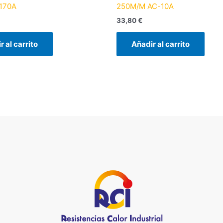
170A
250M/M AC-10A
33,80
€
r al carrito
Añadir al carrito