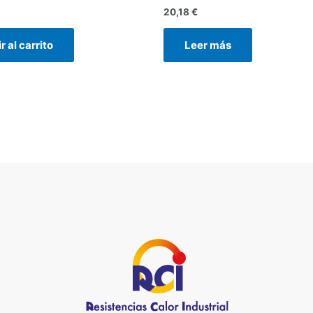
20,18
€
r al carrito
Leer más