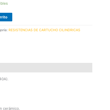
ibles
rrito
oría:
RESISTENCIAS DE CARTUCHO CILINDRICAS
40A).
ón cerámico.