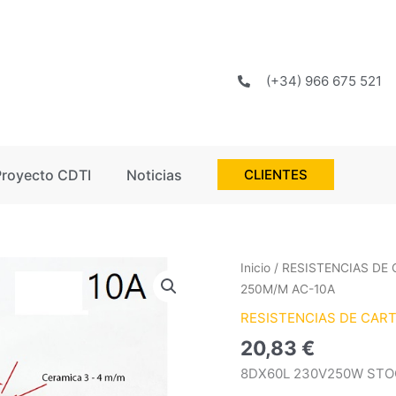
(+34) 966 675 521
Proyecto CDTI
Noticias
CLIENTES
8DX60L
Inicio
/
RESISTENCIAS DE
230V250W
250M/M AC-10A
STOCK
RESISTENCIAS DE CAR
S
20,83
€
250M/M
AC-
8DX60L 230V250W STO
10A