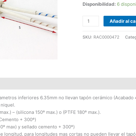
Disponibilidad:
6 dispon
cantidad
Añadir al ca
SKU:
RAC0000472
Categ
ametros inferiores 6.35mm no llevan tapón cerámico (Acabado 
 niquel.
 max.) – (silicona 150º max.) o (PTFE 180º max.).
 (Cemento + 300º)
0º max) y sellado cemento + 300º)
e longitud, para longitudes mas cortas no pueden llevar el tap