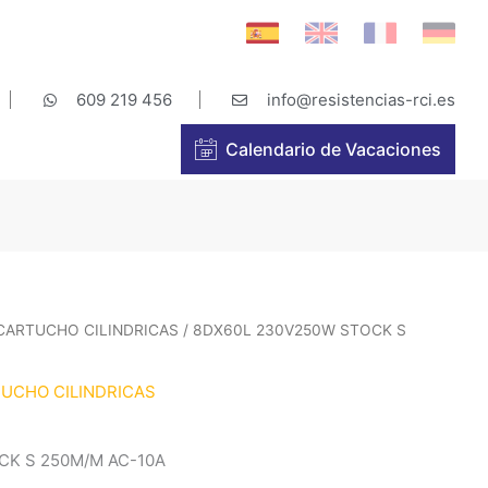
609 219 456
info@resistencias-rci.es
Calendario de Vacaciones
 CARTUCHO CILINDRICAS
/ 8DX60L 230V250W STOCK S
TUCHO CILINDRICAS
CK S 250M/M AC-10A