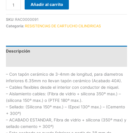
Añadir al carrito
SKU:
RAC0000091
Categoría:
RESISTENCIAS DE CARTUCHO CILINDRICAS
Descripción
Información adicional
– Con tapón cerámico de 3-4mm de longitud, para diametros
inferiores 6.35mm no llevan tapón cerámico (Acabado 40A).
– Cables flexibles desde el interior con conductor de niquel.
– Aislamiento cables: (Fibra de vidrio + silicona 350º max.) –
(silicona 150º max.) o (PTFE 180º max.).
– Sellado: (Silicona 150º max.) – (Epoxi 130º max.) – (Cemento
+ 300º)
– ACABADO ESTANDAR, Fibra de vidrio + silicona (350º max) y
sellado cemento + 300º)
– Este acabado se puede fabricar a partir de 38 mm de